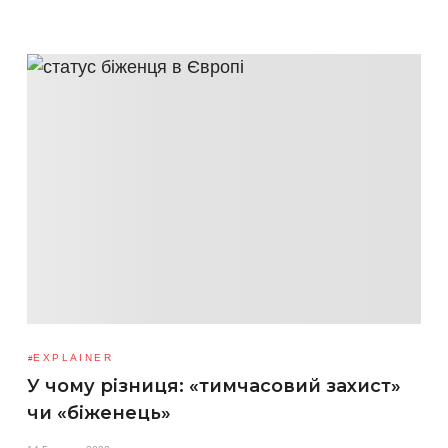
EXPLAINER
У чому різниця: «тимчасовий захист»
чи «біженець»