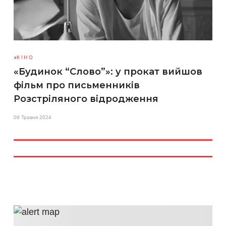
КІНО
«Будинок “Слово”»: у прокат вийшов
фільм про письменників
Розстріляного відродження
09 Травня 2024