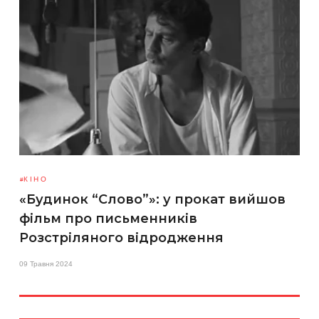
КІНО
«Будинок “Слово”»: у прокат вийшов
фільм про письменників
Розстріляного відродження
09 Травня 2024