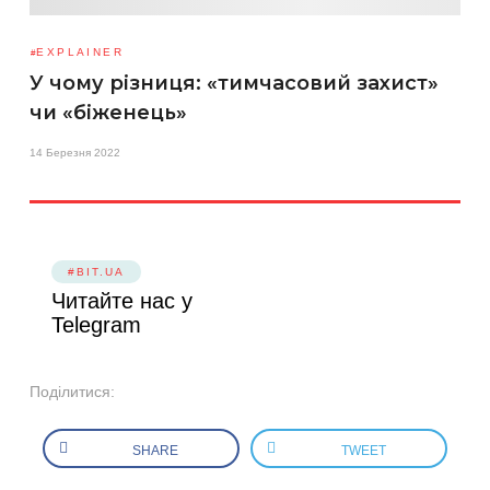
EXPLAINER
У чому різниця: «тимчасовий захист»
чи «біженець»
14 Березня 2022
#BIT.UA
Читайте нас у
Telegram
Поділитися:
SHARE
TWEET