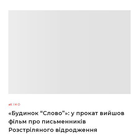
КІНО
«Будинок “Слово”»: у прокат вийшов
фільм про письменників
Розстріляного відродження