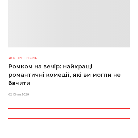
BE IN TREND
Ромком на вечір: найкращі
романтичні комедії, які ви могли не
бачити
02 Січня 2026