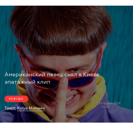
Американский певец снял в Киеве
эпатажный клип
АФІША
14 Грудня 2018
12:42
Текст:
Kolya Matveev