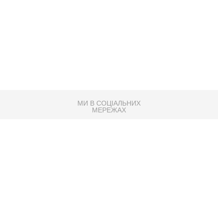
МИ В СОЦІАЛЬНИХ
МЕРЕЖАХ
83K
Розробка сайту
Партнер по SEO