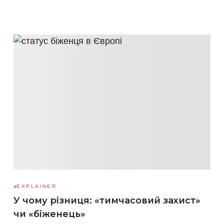
EXPLAINER
У чому різниця: «тимчасовий захист»
чи «біженець»