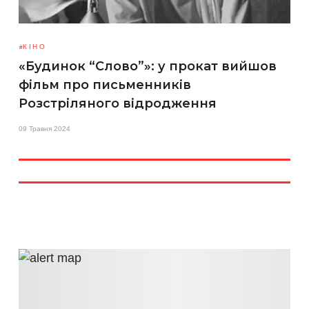
КІНО
«Будинок “Слово”»: у прокат вийшов
фільм про письменників
Розстріляного відродження
09 Травня 2024