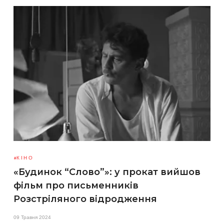
КІНО
«Будинок “Слово”»: у прокат вийшов
фільм про письменників
Розстріляного відродження
09 Травня 2024