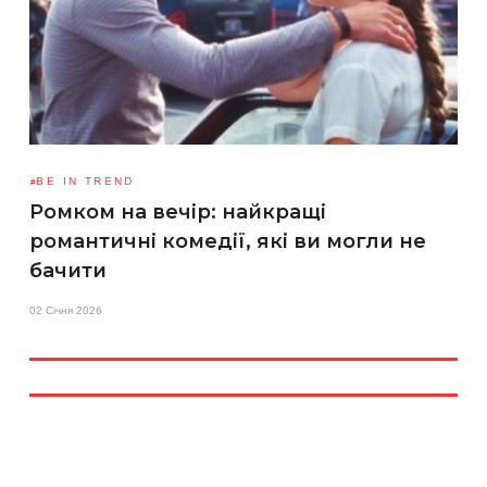
BE IN TREND
Ромком на вечір: найкращі
романтичні комедії, які ви могли не
бачити
02 Січня 2026