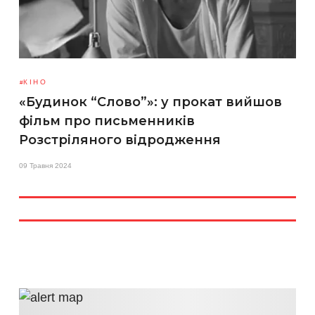
КІНО
«Будинок “Слово”»: у прокат вийшов
фільм про письменників
Розстріляного відродження
09 Травня 2024