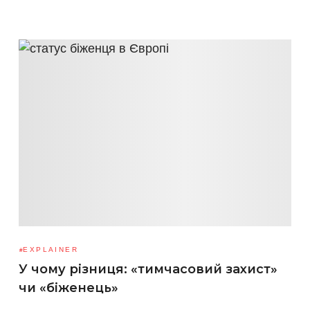
EXPLAINER
У чому різниця: «тимчасовий захист»
чи «біженець»