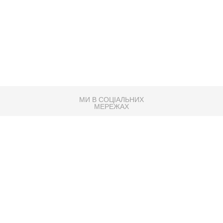
МИ В СОЦІАЛЬНИХ
МЕРЕЖАХ
83K
Розробка сайту
Партнер по SEO