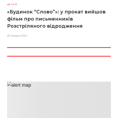
КІНО
«Будинок “Слово”»: у прокат вийшов
фільм про письменників
Розстріляного відродження
09 Травня 2024