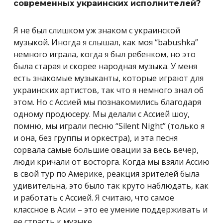
современных украинских исполнителей?
Я не был слишком уж знаком с украинской
музыкой. Иногда я слышал, как моя “babushka”
немного играла, когда я был ребенком, но это
была старая и скорее народная музыка. У меня
есть знакомые музыканты, которые играют для
украинских артистов, так что я немного знал об
этом. Но с Ассией мы познакомились благодаря
одному продюсеру. Мы делали с Ассией шоу,
помню, мы играли песню “Silent Night” (только я
и она, без группы и оркестра), и эта песня
сорвала самые большие овации за весь вечер,
люди кричали от восторга. Когда мы взяли Ассию
в свой тур по Америке, реакция зрителей была
удивительна, это было так круто наблюдать, как
и работать с Ассией. Я считаю, что самое
классное в Асии – это ее умение поддерживать и
ее страсть к музыке.