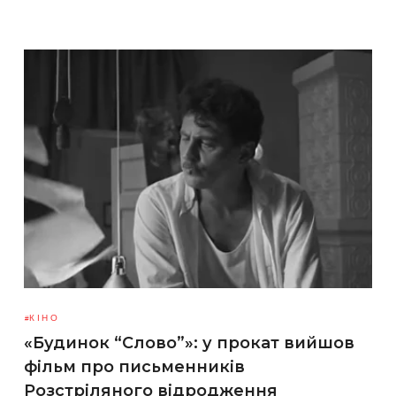
КІНО
«Будинок “Слово”»: у прокат вийшов
фільм про письменників
Розстріляного відродження