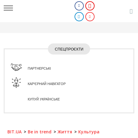
СПЕЦПРОЄКТИ
ПАРТНЕРСЬКІ
КАР'ЄРНИЙ НАВІГАТОР
КУПУЙ УКРАЇНСЬКЕ
BIT.UA
Be in trend
Життя
Культура