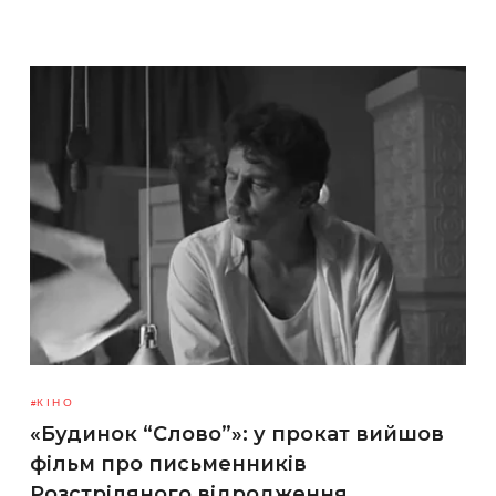
КІНО
«Будинок “Слово”»: у прокат вийшов
фільм про письменників
Розстріляного відродження