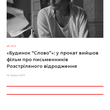
КІНО
«Будинок “Слово”»: у прокат вийшов
фільм про письменників
Розстріляного відродження
09 Травня 2024