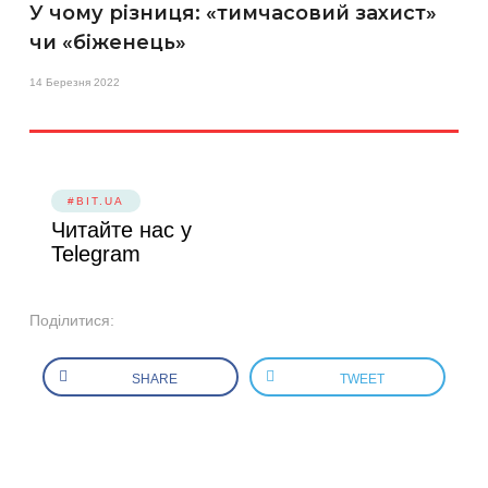
У чому різниця: «тимчасовий захист»
чи «біженець»
14 Березня 2022
#BIT.UA
Читайте нас у
Telegram
Поділитися:
SHARE
TWEET