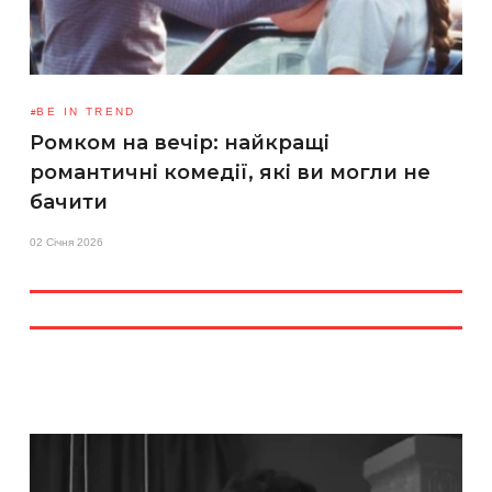
BE IN TREND
Ромком на вечір: найкращі
романтичні комедії, які ви могли не
бачити
02 Січня 2026