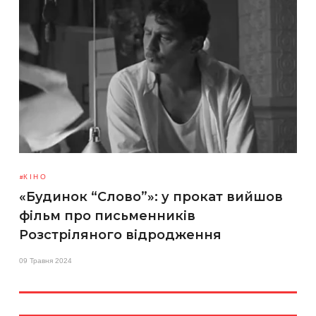
КІНО
«Будинок “Слово”»: у прокат вийшов
фільм про письменників
Розстріляного відродження
09 Травня 2024