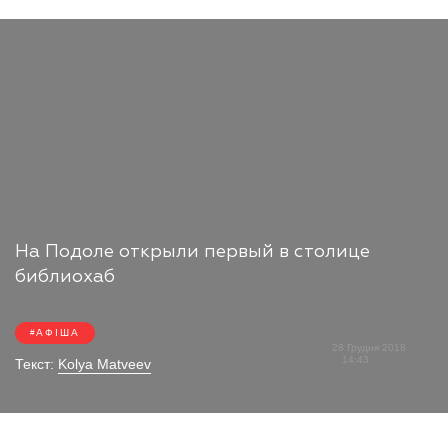
На Подоле открыли первый в столице
библиохаб
АФІША
28 Грудня 2018
14:43
Текст:
Kolya Matveev