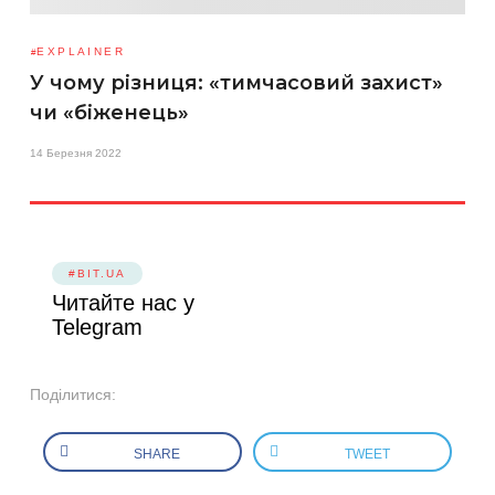
EXPLAINER
У чому різниця: «тимчасовий захист»
чи «біженець»
14 Березня 2022
#BIT.UA
Читайте нас у
Telegram
Поділитися:
SHARE
TWEET