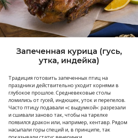
Запеченная кур
ица (гусь,
у
тка, индейка)
Традиция готовить запеченных птиц на
праздники действительно уходит корнями в
глубокое прошлое
.
Средневековые столы
ломились от гусей, индюшек, уток и перепелов.
Часто птицу подавали «с выдумкой»: разрезали
и сшивали заново так, чтобы на тарелке
появился дракон или, например, кентавр. Рядом
насыпали горы специй и, в принципе, так
показывали статус вечеринки.