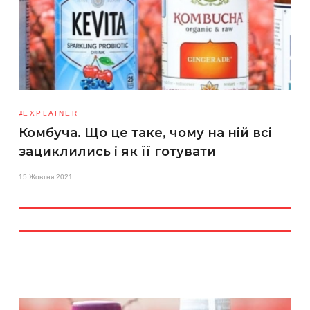
EXPLAINER
Комбуча. Що це таке, чому на ній всі
зациклились і як її готувати
15 Жовтня 2021