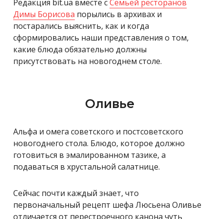
Редакция bit.ua вместе с
Семьей ресторанов
Димы Борисова
порылись в архивах и
постарались выяснить, как и когда
сформировались наши представления о том,
какие блюда обязательно должны
присутствовать на новогоднем столе.
Оливье
Альфа и омега советского и постсоветского
новогоднего стола. Блюдо, которое должно
готовит
ь
ся в эмалированном тазике, а
подаваться в хрус
тальной салатнице.
Сейчас почти каждый знает, что
первоначальный рецепт шефа Люсьена Оливье
отличается от перестроечного канона чуть