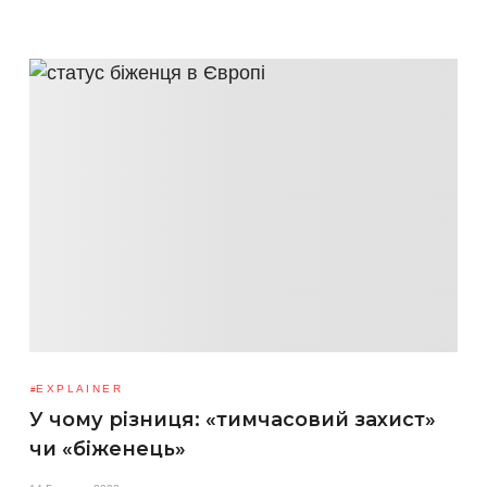
EXPLAINER
У чому різниця: «тимчасовий захист»
чи «біженець»