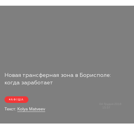
Новая трансферная зона в Борисполе:
когда заработает
АФІША
04 Грудня 2018
15:57
Текст:
Kolya Matveev