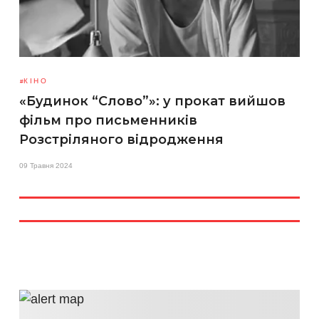
КІНО
«Будинок “Слово”»: у прокат вийшов
фільм про письменників
Розстріляного відродження
09 Травня 2024