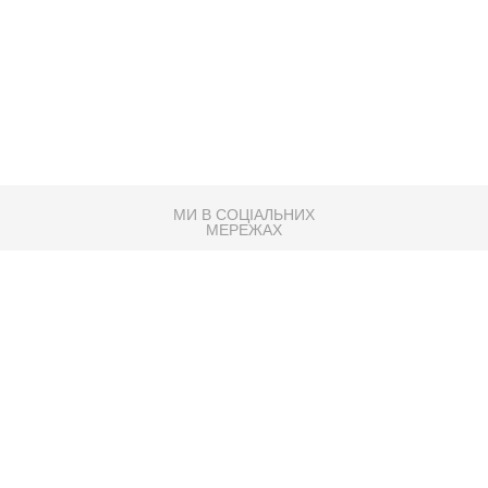
МИ В СОЦІАЛЬНИХ
МЕРЕЖАХ
83K
Розробка сайту
Партнер по SEO