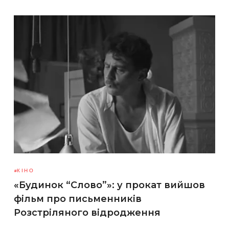
КІНО
«Будинок “Слово”»: у прокат вийшов
фільм про письменників
Розстріляного відродження