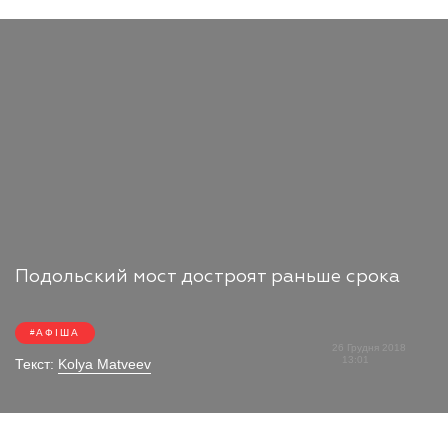
Подольский мост достроят раньше срока
АФІША
26 Грудня 2018
13:01
Текст:
Kolya Matveev