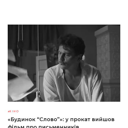
КІНО
«Будинок “Слово”»: у прокат вийшов
фільм про письменників