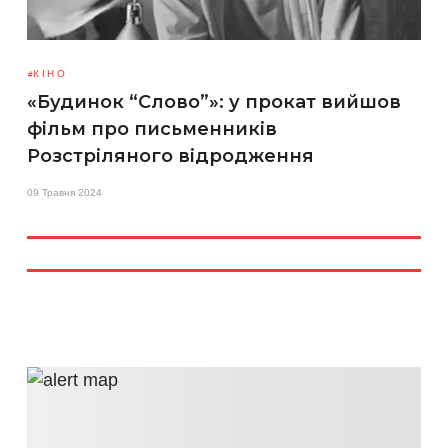
КІНО
«Будинок “Слово”»: у прокат вийшов
фільм про письменників
Розстріляного відродження
09 Травня 2024