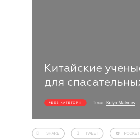
Китайские учены
для спасательны
Текст:
Kolya Matveev
БЕЗ КАТЕГОРІЇ
SHARE
TWEET
POCKET