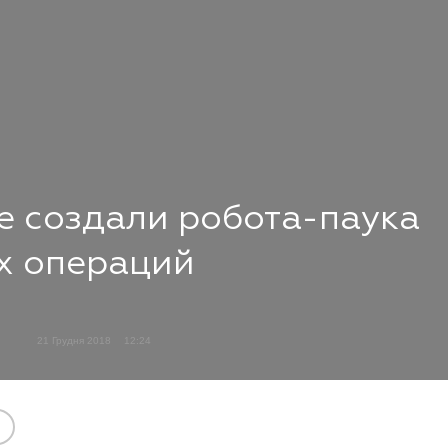
е создали робота-паука
х операций
21 Грудня 2018
12:24