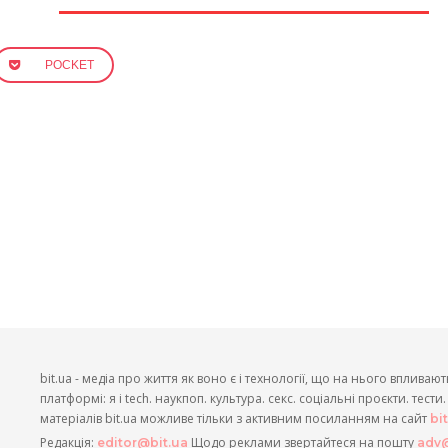
POCKET
bit.ua - медіа про життя як воно є і технології, що на нього впливают
платформі: я і tech. наукпоп. культура. секс. соціальні проєкти. тест
матеріалів bit.ua можливе тільки з активним посиланням на сайт
bi
Редакція:
Щодо реклами звертайтеся на пошту
editor@bit.ua
adv@