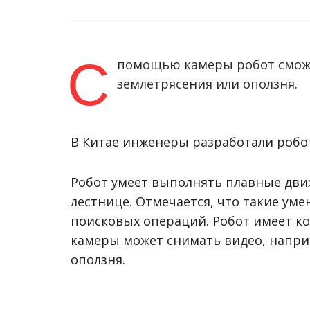
С
помощью камеры робот сможе
землетрясения или оползня.
В Китае инженеры разработали робот
Робот умеет выполнять плавные дви
лестнице. Отмечается, что такие уме
поисковых операций. Робот имеет ко
камеры может снимать видео, напри
оползня.