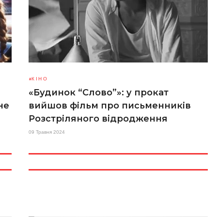
КІНО
«Будинок “Слово”»: у прокат
не
вийшов фільм про письменників
Розстріляного відродження
09 Травня 2024