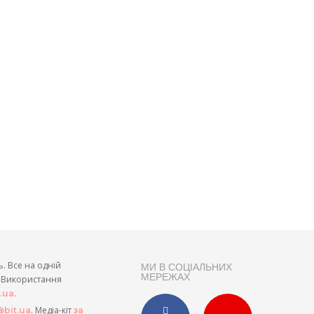
ь. Все на одній
МИ В СОЦІАЛЬНИХ
МЕРЕЖАХ
и. Використання
.
t.ua
. Медіа-кіт
bit.ua
за