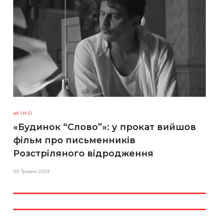
КІНО
«Будинок “Слово”»: у прокат вийшов
фільм про письменників
Розстріляного відродження
09 Травня 2024