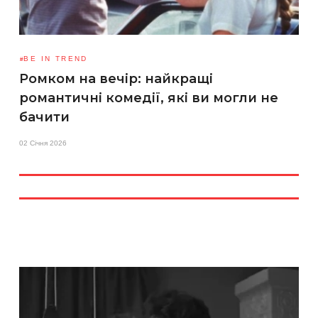
BE IN TREND
Ромком на вечір: найкращі
романтичні комедії, які ви могли не
бачити
02 Січня 2026