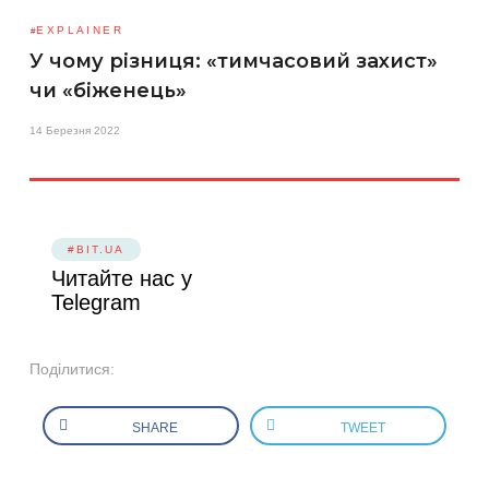
EXPLAINER
У чому різниця: «тимчасовий захист»
чи «біженець»
14 Березня 2022
#BIT.UA
Читайте нас у
Telegram
Поділитися:
SHARE
TWEET