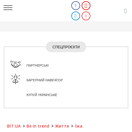
СПЕЦПРОЄКТИ
ПАРТНЕРСЬКІ
КАР'ЄРНИЙ НАВІГАТОР
КУПУЙ УКРАЇНСЬКЕ
BIT.UA
Be in trend
Життя
Їжа