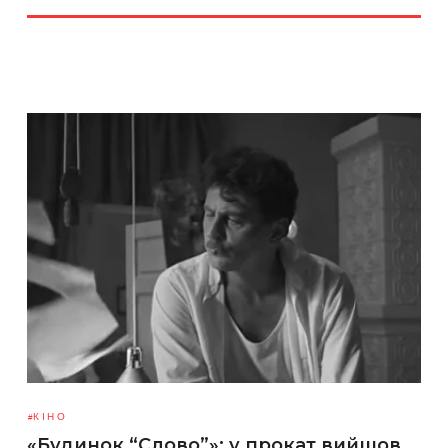
КІНО
«Будинок “Слово”»: у прокат вийшов