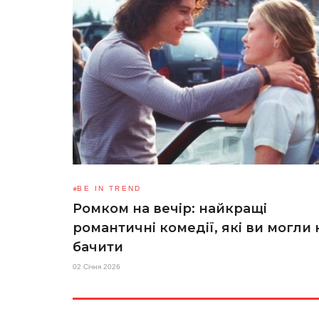
BE IN TREND
Ромком на вечір: найкращі
романтичні комедії, які ви могли 
бачити
02 Січня 2026