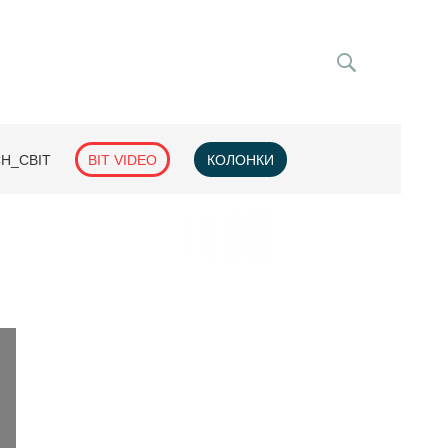
H_СВІТ
BIT VIDEO
КОЛОНКИ