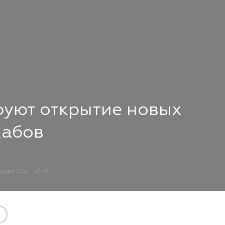
руют открытие новых
хабов
Грудня 2018
17:05