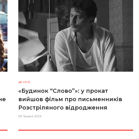
КІНО
«Будинок “Слово”»: у прокат
не
вийшов фільм про письменників
Розстріляного відродження
09 Травня 2024