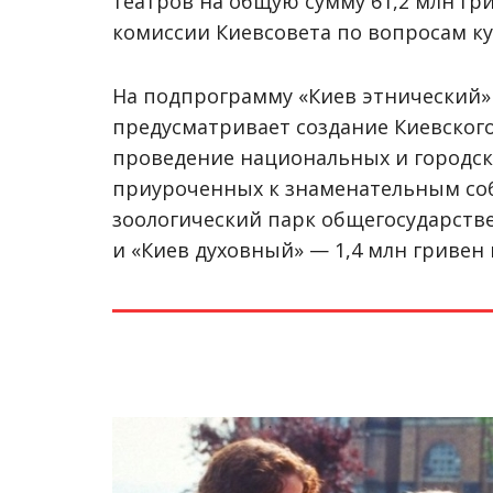
театров на общую сумму 61,2 млн гр
комиссии Киевсовета по вопросам к
На подпрограмму «Киев этнический» 
предусматривает создание Киевског
проведение национальных и городск
приуроченных к знаменательным со
зоологический парк общегосударстве
и «Киев духовный» — 1,4 млн гривен 