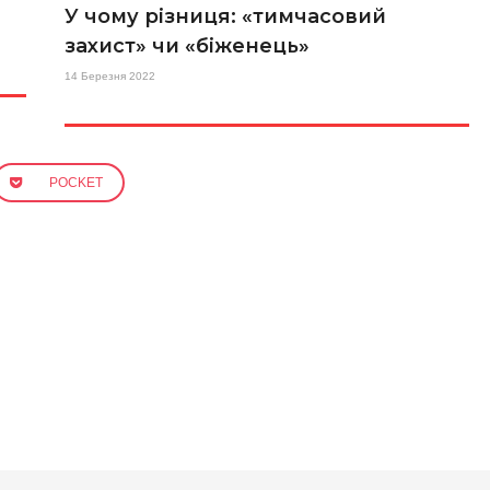
У чому різниця: «тимчасовий
захист» чи «біженець»
14 Березня 2022
POCKET