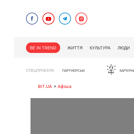
BE IN TREND
ЖИТТЯ
КУЛЬТУРА
ЛЮДИ
СПЕЦПРОЄКТИ
ПАРТНЕРСЬКІ
КАР'ЄРН
BIT.UA
Афіша