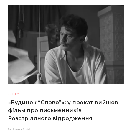
КІНО
«Будинок “Слово”»: у прокат вийшов
фільм про письменників
Розстріляного відродження
09 Травня 2024