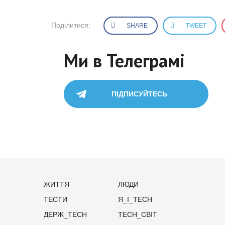
Поділитися:
SHARE
TWEET
Ми в Телеграмі
ПІДПИСУЙТЕСЬ
ЖИТТЯ
ЛЮДИ
ТЕСТИ
Я_І_TECH
ДЕРЖ_TECH
TECH_СВІТ