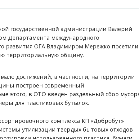
тной государственной администрации Валерий
ром Департамента международного
го развития ОГА Владимиром Мережко посетили
ую территориальную общину.
мало достижений, в частности, на территории
щины построен современный
ме этого, в ОТО введен раздельный сбор мусор
еры для пластиковых бутылок.
осортировочного комплекса КП «Добробут»
истемы утилизации твердых бытовых отходов
ортировки использованного пластика, бумаги,