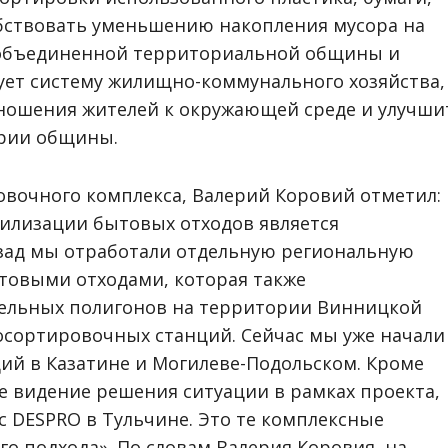
собствовать уменьшению накопления мусора на
объединенной территориальной общины и
ует систему жилищно-коммунального хозяйства,
ношения жителей к окружающей среде и улучши
ории общины.
вочного комплекса, Валерий Коровий отметил:
тилизации бытовых отходов является
азад мы отработали отдельную региональную
товыми отходами, которая также
ельных полигонов на территории Винницкой
осортировочных станций. Сейчас мы уже начали
ий в Казатине и Могилеве-Подольском. Кроме
ное видение решения ситуации в рамках проекта,
 DESPRO в Тульчине. Это те комплексные
о подхода». По словам Валерия Коровия, на