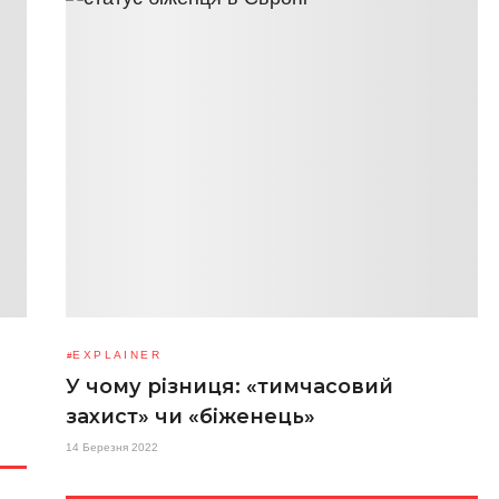
EXPLAINER
У чому різниця: «тимчасовий
захист» чи «біженець»
14 Березня 2022