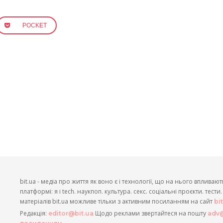
POCKET
bit.ua - медіа про життя як воно є і технології, що на нього впливают
платформі: я і tech. наукпоп. культура. секс. соціальні проєкти. тест
матеріалів bit.ua можливе тільки з активним посиланням на сайт
bi
Редакція:
Щодо реклами звертайтеся на пошту
editor@bit.ua
adv@