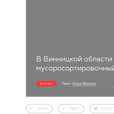
В Винницкой области
мусоросортировочны
Текст:
Kolya Matveev
АФІША
13 
SHARE
TWEET
POCKET