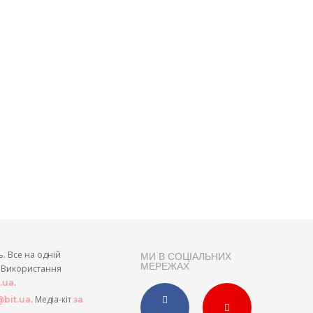
ь. Все на одній
МИ В СОЦІАЛЬНИХ
МЕРЕЖАХ
и. Використання
.
t.ua
. Медіа-кіт
bit.ua
за