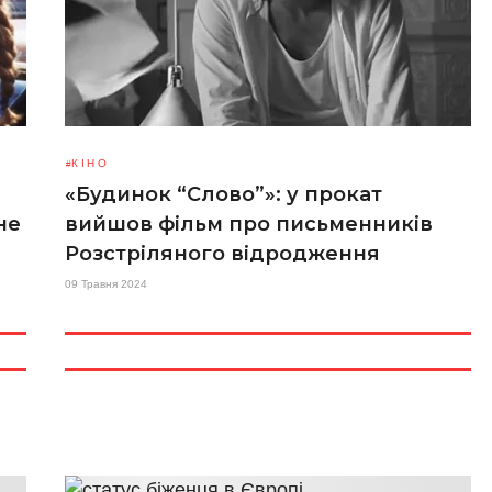
КІНО
«Будинок “Слово”»: у прокат
не
вийшов фільм про письменників
Розстріляного відродження
09 Травня 2024