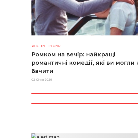
BE IN TREND
Ромком на вечір: найкращі
романтичні комедії, які ви могли 
бачити
02 Січня 2026