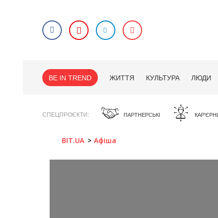
BE IN TREND
ЖИТТЯ
КУЛЬТУРА
ЛЮДИ
СПЕЦПРОЄКТИ
ПАРТНЕРСЬКІ
КАР'ЄРН
BIT.UA
Афіша