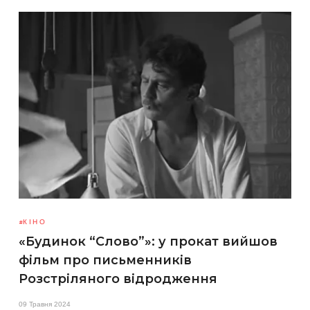
КІНО
«Будинок “Слово”»: у прокат вийшов
фільм про письменників
Розстріляного відродження
09 Травня 2024