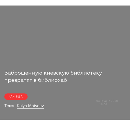
Заброшенную киевскую библиотеку
превратят в библиохаб
АФІША
04 Грудня 2018
16:06
Текст:
Kolya Matveev