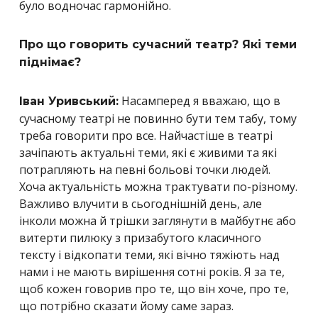
було водночас гармонійно.
Про що говорить сучасний театр? Які теми
піднімає?
Насамперед я вважаю, що в
Іван Уривський:
сучасному театрі не повинно бути тем табу, тому
треба говорити про все. Найчастіше в театрі
зачіпають актуальні теми, які є живими та які
потрапляють
на певні больові точки людей.
Хоча актуальність можна трактувати по-різному.
Важливо влучити в сьогоднішній день, але
інколи можна й трішки заглянути в майбутнє або
витерти пилюку з призабутого класичного
тексту і відкопати теми, які вічно тяжіють над
нами і не мають вирішення сотні років. Я за те,
щоб кожен говорив про те, що він хоче, про те,
що потрібно сказати йому саме зараз.