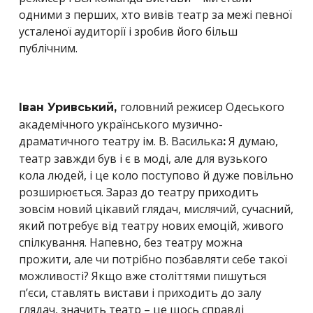
одними з перших, хто вивів театр за межі певної
усталеної аудиторії і зробив його більш
публічним.
головний режисер Одеського
Іван Уривський,
академічного українського музично-
драматичного театру ім. В. Василька
Я думаю,
:
театр завжди був і є в моді, але для вузького
кола людей, і це коло поступово й дуже повільно
розширюється. Зараз до театру приходить
зовсім новий цікавий глядач, мислячий, сучасний,
який потребує від театру нових емоцій, живого
спілкування. Напевно, без театру можна
прожити, але чи потрібно позбавляти себе такої
можливості? Якщо вже століттями пишуться
п’єси, ставлять вистави і приходить до залу
глядач, значить театр – це щось справді