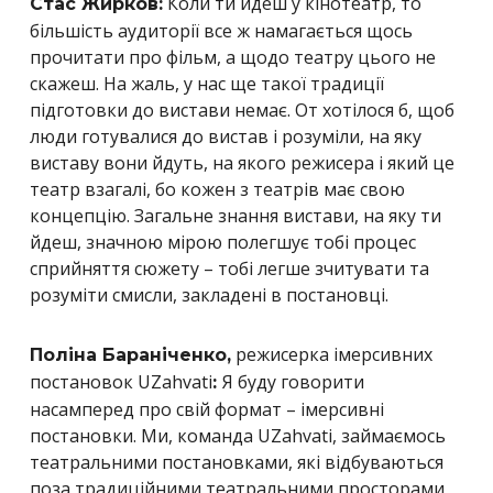
Коли ти йдеш у кінотеатр, то
Стас Жирков:
більшість аудиторії все ж намагається щось
прочитати про фільм, а щодо театру цього не
скажеш. На жаль, у нас ще такої традиції
підготовки до вистави немає. От хотілося б, щоб
люди готувалися до вистав і розуміли, на яку
виставу вони йдуть, на якого режисера і який це
театр взагалі, бо кожен з театрів має свою
концепцію. Загальне знання вистави, на яку ти
йдеш, значною мірою полегшує тобі процес
сприйняття сюжету – тобі легше зчитувати та
розуміти смисли, закладені в постановці.
режисерка імерсивних
Поліна Бараніченко,
постановок UZahvati
Я буду говорити
:
насамперед про свій формат – імерсивні
постановки. Ми, команда UZahvati, займаємось
театральними постановками, які відбуваються
поза традиційними театральними просторами,