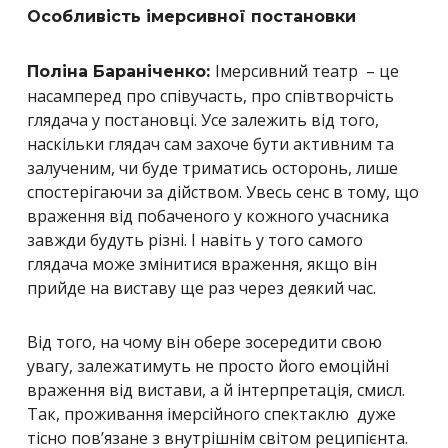
Особливість імерсивної постановки
Імерсивний театр – це
Поліна Бараніченко:
насамперед про співучасть, про співтворчість
глядача у постановці. Усе залежить від того,
наскільки глядач сам захоче бути активним та
залученим, чи буде триматись осторонь, лише
спостерігаючи за дійством. Увесь сенс в тому, що
враження від побаченого у кожного учасника
завжди будуть різні. І навіть у того самого
глядача може змінитися враження, якщо він
прийде на виставу ще раз через деякий час.
Від того, на чому він обере зосередити свою
увагу, залежатимуть не просто його емоційні
враження від вистави, а й інтерпретація, смисл.
Так, проживання імерсійного спектаклю дуже
тісно пов’язане з внутрішнім світом реципієнта.