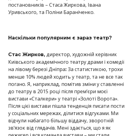
постановників – Стаса Жиркова,
Івана
Уривського, та Поліни Бараніченко.
Наскільки популярним є зараз театр?
директор, художній керівник
Стас Жирков,
Київського академічного театру драми і комедії
на лівому березі Дніпра
За статистикою, трохи
:
менше 10% людей ходить у театр, та не все так
погано. Я, наприклад, помітив зміни у ставленні
до театру в 2015 році після прем’єри моєї
вистави «Сталкери» у театрі «Золоті Ворота».
Після цієї вистави пішла тенденція писати пости
у соціальних мережах, ділитися відгуками. Ми
відчули набагато більшу віддачу, зворотній
зв’язок від глядачів. Мені здається, що я як
режисер і вся команда вистави – ми стали