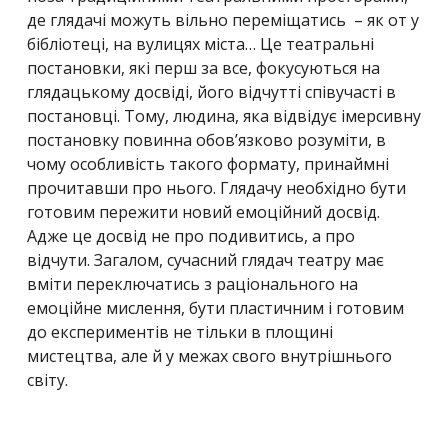
де глядачі можуть вільно переміщатись – як от у
бібліотеці, на вулицях міста… Це театральні
постановки, які перш за все, фокусуються на
глядацькому досвіді, його відчутті співучасті в
постановці. Тому, людина, яка відвідує імерсивну
постановку повинна обов’язково розуміти, в
чому особливість такого формату, принаймні
прочитавши про нього. Глядачу необхідно бути
готовим пережити новий емоційний досвід.
Адже це досвід не про
подивитись
, а про
відчути
. Загалом, сучасний глядач театру має
вміти переключатись з раціонального на
емоційне мислення, бути пластичним і готовим
до експериментів не тільки в площині
мистецтва, але й у межах свого внутрішнього
світу.