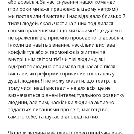
або дозвілля. За час існування нашої команди
(три роки ми вже працюємо в цьому напрямі)
ми поставили 4 вистави і нас відвідало близько 7
тисяч людей, якась частина з них поділилася
своїми враженнями. І що ми бачимо? Це далеко
не враження від приємно проведеного дозвілля.
Інколи це навіть зізнання, наскільки вистава
конфліктує або ж гармоніює із життям та
внутрішнім світом тієї чи тієї людини; які
відкриття людина отримала під час або після
вистави; які реформи спричинив спектакль у
душі людини. Я не можу сказати, що театр, і в
тому числі наші вистави – не для всіх, це не
визначається рівнем інтелектуального розвитку
людини, але тим, наскільки людина активно
задається питаннями про світ, мистецтво,
самого себе, та шукає відповіді на них.
Якщо ж людина має певні стереотипні уявлення