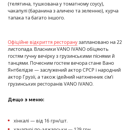
(телятина, тушкована у томатному соусу),
чакапулі (баранина з аличею та зеленню), курча
тапака та багато іншого.
Офіційне відкриття ресторану
заплановано на 22
листопада. Власники VANO IVANO обіцяють
гостям гучну вечірку з грузинськими піснями й
танцями. Почесним гостем вечора стане Вано
Янтбелідзе — заслужений актор СРСР і народний
актор Грузії, а також ідейний натхненник сім’ї
грузинських ресторанів VANO IVANO.
Дещо з меню:
хінкалі — від 16 грн/шт.
хачапурі по-аджарськи — 129 грн