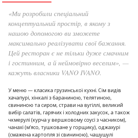
«Ми розробили спеціальний
концептуальний простір, в якому з
нашою допомогою ви зможете
максимально реалізувати свої бажання.
Цей ресторан є не тільки дуже смачним
і гостинним, а й неймовірно веселим», —
кажуть власники VANO IVANO.
У меню — класика грузинської кухні. Сім видів
хачапурі, хінкалі з бараниною, телятиною,
свининою та сиром, страви на вугіллі, великий
вибір салатів, гарячих і холодних закусок, а також
чкмерулі (курча у вершковому соусі з часником),
чанахі (м’ясо, тушковане у горщику), оджахурі
(смажена картопля зі свининою), чашушулі