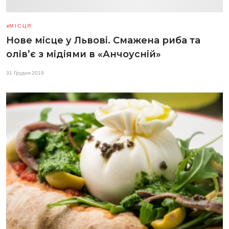
МІСЦЯ
Нове місце у Львові. Смажена риба та
олів’є з мідіями в «Анчоусній»
31 Грудня 2019