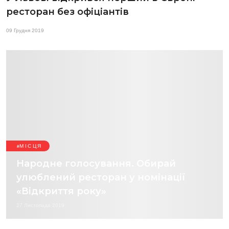
ресторан без офіціантів
09 Грудня 2019
МІСЦЯ
Народне голосування. Обирай
улюблений ресторан у номінації
«Відкриття року»
27 Листопада 2019