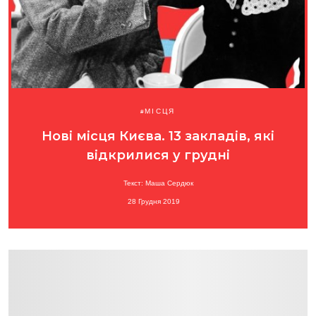
МІСЦЯ
Нові місця Києва. 13 закладів, які
відкрилися у грудні
Текст: Маша Сердюк
28 Грудня 2019