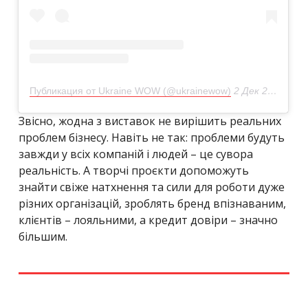
Публикация от Ukraine WOW (@ukrainewow)
2 Дек 2019 в 8:41 PST
Звісно, жодна з виставок не вирішить реальних
проблем бізнесу. Навіть не так: проблеми будуть
завжди у всіх компаній і людей – це сувора
реальність. А творчі проєкти допоможуть
знайти свіже натхнення та сили для роботи дуже
різних організацій,
зроблять бренд впізнаваним,
клієнтів – лояльними, а кредит довіри – значно
більшим.