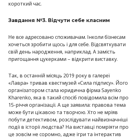
короткий час.
Завдання №3. Відчути себе класним
Не все адресовано споживачам. Інколи бізнесам
хочеться зробити щось і для себе. Відсвяткувати
свій день народження, наприклад. А замість
пригощання цукерками – відкрити виставку.
Так, в останній місяць 2019 року в галереї
«
Лавра
» тривав квестмузей «
Сила підпису
». Його
організатором стала юридична фірма Sayenko
Kharenko, яка в такий спосіб повідомила всім про
15-річчя організації. А ще заявила: правова тема
може бути цікавою та творчою. Хто не мріяв
побути детективом, розслідувати найвизначніші
події в історії людства? На виставці помріяти про
це зовсім не соромно, адже ігри та інтерактив