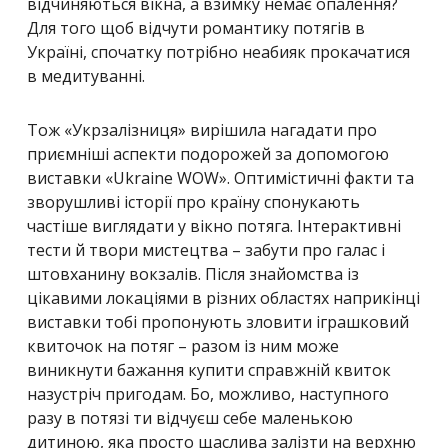
відчиняються вікна, а взимку немає опалення?
Для того щоб відчути романтику потягів в
Україні, спочатку потрібно неабияк прокачатися
в медитуванні.
Тож
«
Укрзалізниця
» вирішила нагадати про
приємніші аспекти подорожей за допомогою
виставки «
Ukraine WOW
». Оптимістичні факти та
зворушливі історії про країну спонукають
частіше виглядати у вікно потяга. Інтерактивні
тести й твори мистецтва
– забути про галас і
штовханину вокзалів. Після знайомства із
цікавими локаціями в різних областях наприкінці
виставки тобі пропонують зловити іграшковий
квиточок на потяг – разом із ним може
виникнути бажання купити справжній квиток
назустріч пригодам. Бо, можливо, наступного
разу в потязі ти відчуєш себе маленькою
дитиною, яка просто щаслива залізти на верхню