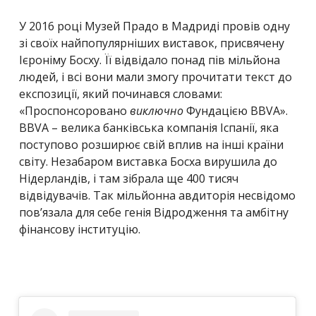
У 2016 році Музей Прадо в Мадриді провів одну
зі своїх найпопулярніших виставок, присвячену
Ієроніму Босху. Її відвідало понад пів мільйона
людей, і всі вони мали змогу прочитати текст до
експозиції, який починався словами:
«Проспонсоровано
виключно
Фундацією BBVA».
BBVA
– велика банківська компанія Іспанії, яка
поступово розширює свій вплив на інші країни
світу. Незабаром виставка Босха вирушила до
Нідерландів, і там зібрала ще 400 тисяч
відвідувачів. Так мільйонна авдиторія несвідомо
пов’язала для себе генія Відродження та амбітну
фінансову інституцію.