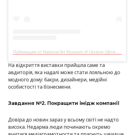
Публикация от National Art Museum of Ukraine (@namu.museum)
На відкриття виставки прийшла саме та
авдиторія, яка надалі може стати лояльною до
модного дому: баєри, дизайнери, медійні
особистості та бізнесмени.
Завдання №2. Покращити імідж компанії
Довіра до новин зараз у всьому світі не надто
висока. Недарма люди починають окремо
вчитися медіаграмотности та прагнуть швидше