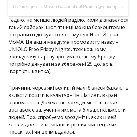
Публикация от Museo Nacional del Prado (@museoprado)
13 
Гадаю, не менше людей раділо, коли дізнавалося
такий лайфхак: щоп’ятниці можна безкоштовно
потрапити до культового музею Нью-Йорка
MoMA. Ця акція має дуже промовисту назву –
UNIQLO Free Friday Nights, тож кожному
відвідувачу одразу зрозуміло, якому бренду
потрібно дякувати за збережені 25 доларів
(вартість квитка).
Причини, через які великі й малі бізнеси бажають
вкласти кошти в культурні ініціативи, вкрай
різноманітні. Далеко не завжди метою таких
виставок є залучення якомога більшої кількости
людей. Тож спробуємо зрозуміти, яких цілей
хотіли досягти компанії в різних мистецьких
проєктах і чи це їм вдалося.