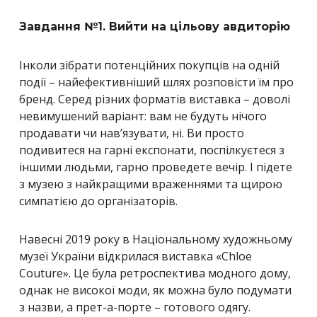
Завдання №1. Вийти на цільову авдиторію
Інколи зібрати потенційних покупців на одній
події – найефективніший шлях розповісти їм про
бренд. Серед різних форматів виставка – доволі
невимушений варіант: вам не будуть нічого
продавати чи нав’язувати, ні. Ви просто
подивитеся на гарні експонати, поспілкуєтеся з
іншими людьми, гарно проведете вечір. І підете
з музею з найкращими враженнями та щирою
симпатією до організаторів.
Навесні 2019 року в Національному художньому
музеї України відкрилася виставка
«
Chloe
Couture
». Це була ретроспектива модного дому,
однак не високої моди, як можна було подумати
з назви, а прет-а-порте
– готового одягу.