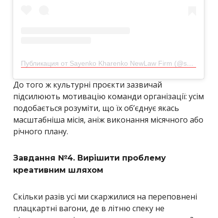
Публикация от Sayenko Kharenko NewLaw Firm (@sk_grads)
До того ж культурні проєкти зазвичай
підсилюють мотивацію команди організації: усім
подобається розуміти, що їх об’єднує якась
масштабніша місія, аніж виконання місячного або
річного плану.
Завдання №4. Вирішити проблему
креативним шляхом
Скільки разів усі ми скаржилися на переповнені
плацкартні вагони, де в літню спеку не