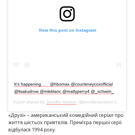
View this post on Instagram
It’s happening… ⁣ ⁣ ⁣ @hbomax⁣ @courteneycoxofficial⁣
@lisakudrow⁣ @mleblanc⁣ @mattyperry4⁣ @_schwim_
A post shared by
Jennifer Aniston
(@jenniferaniston) on
Feb 21
«Друзі» – американський комедійний серіал про
життя шістьох приятелів. Прем’єра першої серії
відбулася 1994 року.