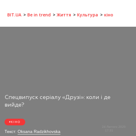
BIT.UA
Be in trend
Життя
Культура
кіно
Спецвипуск серіалу «Друзі»: коли і де
вийде?
КІНО
24 Лютого 2020
17:31
Текст:
Oksana Radzikhovska