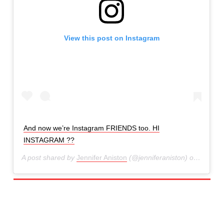
View this post on Instagram
And now we’re Instagram FRIENDS too. HI
INSTAGRAM ??
A post shared by
Jennifer Aniston
(@jenniferaniston) on
Oct 15,