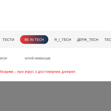
ТЕСТИ
BE IN TECH
Я_І_TECH
ДЕРЖ_TECH
TEC
ГАТОР
КУПУЙ УКРАЇНСЬКЕ
Лікарям – про вірус з достовірних джерел