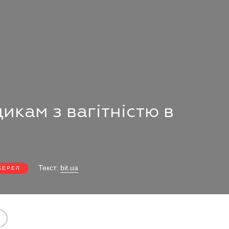
икам з вагітністю в
Текст:
bit.ua
ЖЕРЕЛ