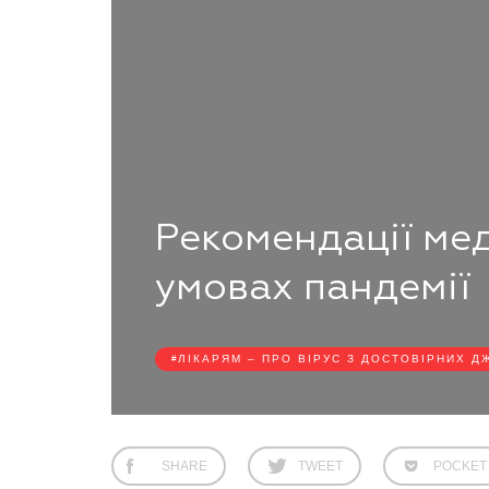
Рекомендації мед
умовах пандемії
ЛІКАРЯМ – ПРО ВІРУС З ДОСТОВІРНИХ Д
SHARE
TWEET
POCKET