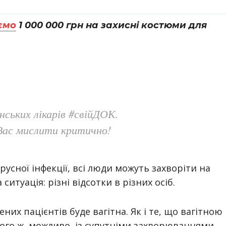
ємо
1 000 000 грн на захисні костюми для
нських лікарів #свійДОК.
Вас мислити критично!
усної інфекції, всі люди можуть захворіти на
ситуація: різні відсотки в різних осіб.
них пацієнтів буде вагітна. Як і те, що вагітною
ого ж, можливо, із супутніми захворюваннями.