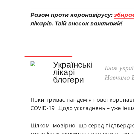
Разом проти коронавірусу:
збира
лікарів. Твій внесок важливий!
Українські
Блог украї
лікарі
Навчимо 
блогери
Поки триває пандемія нової коронавір
COVID-19. Щодо ускладнень – уже інша 
Цілком імовірно, що серед підтвердже
може бути
медична працівниця, до т