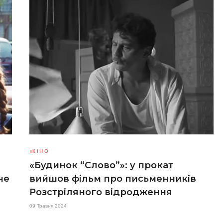
КІНО
«Будинок “Слово”»: у прокат
не
вийшов фільм про письменників
Розстріляного відродження
09 Травня 2024