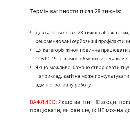
Термін вагітности після 28 тижнів:
Для вагітних після 28 тижнів або ж таких
рекомендовані серйозніші профілактичні
Ця категорія жінок повинна працювати з
COVID-19, і значно обмежити неважливі 
Якщо можливо, бажано створювати гнучкі
Наприклад, вагітна може консультувати
адміністративну роботу.
ВАЖЛИВО
:
Якщо вагітні НЕ згодні пок
працювати, як раніше, їх НЕ можна до
⠀