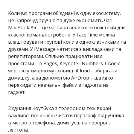
Коли всі програми об’єднані в одну екосистему,
це напрочуд зручно та дуже економить час.
MacBook Air – це частина великої екосистеми для
класної командної роботи. У FaceTime можна
влаштовувати групові коли з однокласниками та
друзями. У iMessage чатитися з викладачами та
репетиторами. Спільно працювати над
проєктами – в Pages, Keynote і Numbers. Своєю
чергою у хмарному сховищі iCloud – зберігати
домашку, а за допомогою AirDrop – швидко
перекидати навчальні файли з гаджета на
гаджет.
З’єднання ноутбука з телефоном теж вкрай
важливе: починаєш читати параграф підручника
в метро з телефона, дочитуєш на перерві з
лептопа.