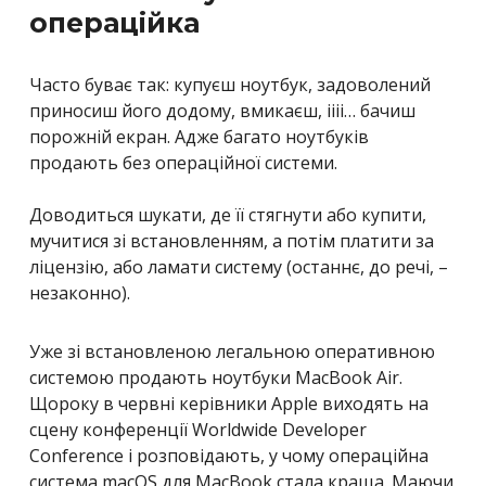
операційка
Часто буває так: купуєш ноутбук, задоволений
приносиш його додому, вмикаєш, іііі… бачиш
порожній екран. Адже багато ноутбуків
продають без операційної системи.
Доводиться шукати, де її стягнути або купити,
мучитися зі встановленням, а потім платити за
ліцензію, або ламати систему (останнє, до речі, –
незаконно).
Уже зі встановленою легальною оперативною
системою продають ноутбуки MacBook Air.
Щороку в червні керівники Apple виходять на
сцену конференції
Worldwide Developer
Conference
і розповідають, у чому операційна
система macOS для MacBook стала краща. Маючи