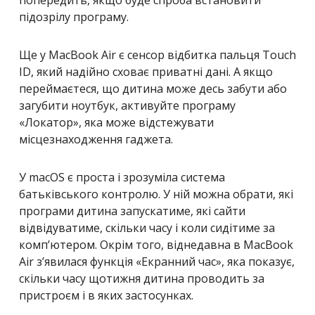
попередить, якщо буде спроба встановити
підозрілу програму.
Ще у MacBook Air є сенсор відбитка пальця Touch
ID, який надійно сховає приватні дані. А якщо
переймаєтеся, що дитина може десь забути або
загубити ноутбук, активуйте програму
«Локатор», яка може відстежувати
місцезнаходження гаджета.
У macOS є проста і зрозуміла система
батьківського контролю. У ній можна обрати, які
програми дитина запускатиме, які сайти
відвідуватиме, скільки часу і коли сидітиме за
комп’ютером. Окрім того, віднедавна в MacBook
Air з’явилася функція «Екранний час», яка показує,
скільки часу щотижня дитина проводить за
пристроєм і в яких застосунках.