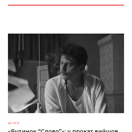
КІНО
«Будинок “Слово”»: у прокат вийшов