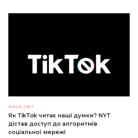
TECH_СВІТ
Як TikTok читає наші думки? NYT
дістав доступ до алгоритмів
соціальної мережі