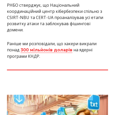
РНБО стверджує, що Національни
й
координаційний центр кібербезпеки спільно з
CSIRT-NBU та CERT-UA проаналізував усі етапи
розвитку атаки та заблокував фішингові
домени.
Раніше ми розповідали, що хакери викрали
понад
на ядерні
300 мільйонів доларів
програми КНДР.