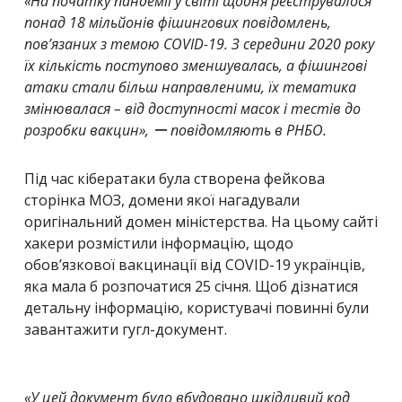
«На початку пандемії у світі щодня реєструвалося
понад 18 мільйонів фішингових повідомлень,
пов’язаних з темою COVID-19. З середини 2020 року
їх кількість поступово зменшувалась, а фішингові
атаки стали більш направленими, їх тематика
змінювалася – від доступності масок і тестів до
розробки вакцин»,
ー повідомляють в РНБО.
Під час кібератаки була створена фейкова
сторінка МОЗ, домени якої нагадували
оригінальний домен міністерства. На цьому сайті
хакери розмістили інформацію, щодо
обов’язкової вакцинації від COVID-19 українців,
яка мала б розпочатися 25 січня. Щоб дізнатися
детальну інформацію, користувачі повинні були
завантажити гугл-документ.
«У цей документ було вбудовано шкідливий код