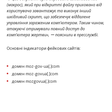
(макрос), який при відкритті файлу приховано від
користувача завантажує та виконує інший
шкідливий скрипт, що забезпечує віддалене
управління зараженим комп’ютером. Таким чином,
атакуючі отримували повний доступ до
комп’ютера жертви»,
ー пояснили в пресслужбі.
Основні індикатори фейкових сайтів:
домен moz-gov-ua[.]com
домен moz-govua[.]com
домен mozgovua[.]com