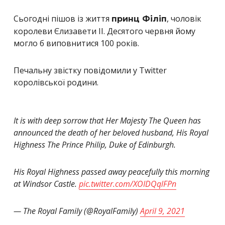
Сьогодні пішов із життя
, чоловік
принц Філіп
королеви Єлизавети II. Десятого червня йому
могло б виповнитися 100 років.
Печальну звістку повідомили у Twitter
королівської родини.
It is with deep sorrow that Her Majesty The Queen has
announced the death of her beloved husband, His Royal
Highness The Prince Philip, Duke of Edinburgh.
His Royal Highness passed away peacefully this morning
at Windsor Castle.
pic.twitter.com/XOIDQqlFPn
— The Royal Family (@RoyalFamily)
April 9, 2021