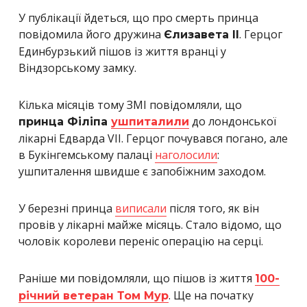
У публікації йдеться, що про смерть принца
повідомила його дружина
. Герцог
Єлизавета II
Единбурзький пішов із життя вранці у
Віндзорському замку.
Кілька місяців тому ЗМІ повідомляли, що
до лондонської
принца Філіпа
ушпиталили
лікарні Едварда VII. Герцог почувався погано, але
в Букінгемському палаці
наголосили
:
ушпиталення швидше є запобіжним заходом.
У березні принца
виписали
після того, як він
провів у лікарні майже місяць. Стало відомо, що
чоловік королеви переніс операцію на серці.
Раніше ми повідомляли, що пішов із життя
100-
. Ще на початку
річний ветеран Том Мур