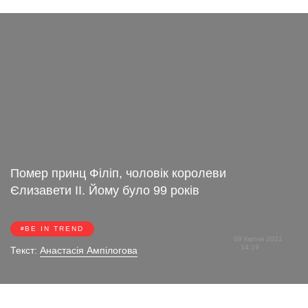
Помер принц Філіп, чоловік королеви
Єлизавети II. Йому було 99 років
BE IN TREND
09 Квітня 2021
14:19
Текст:
Анастасія Ампілогова