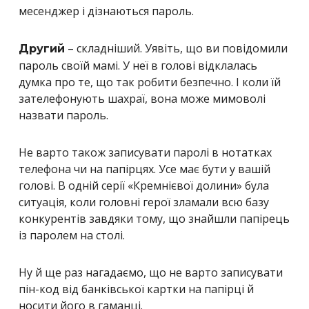
месенджер і дізнаються пароль.
– складніший. Уявіть, що ви повідомили
Другий
пароль своїй мамі. У неї в голові відклалась
думка про те, що так робити безпечно. І коли їй
зателефонують шахраї, вона може мимоволі
назвати пароль.
Не варто також записувати паролі в нотатках
телефона чи на папірцях. Усе має бути у вашій
голові. В одній серії «Кремнієвої долини» була
ситуація, коли головні герої зламали всю базу
конкурентів завдяки тому, що знайшли папірець
із паролем на столі.
Ну й ще раз нагадаємо, що не варто записувати
пін-код від банківської картки на папірці й
носити його в гаманці.