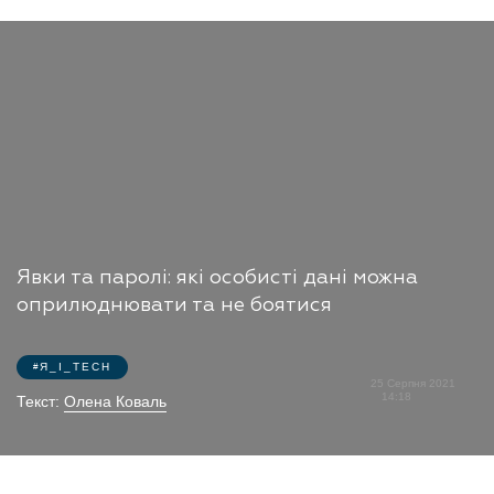
Явки та паролі: які особисті дані можна
оприлюднювати та не боятися
Я_І_TECH
25 Серпня 2021
14:18
Текст:
Олена Коваль