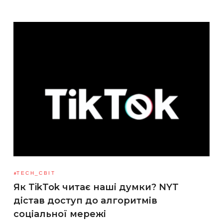
TECH_СВІТ
Як TikTok читає наші думки? NYT
дістав доступ до алгоритмів
соціальної мережі