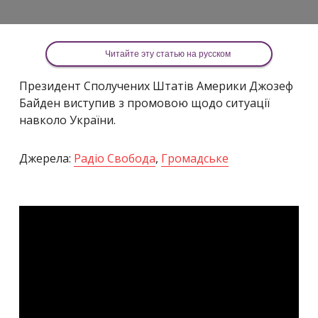
Читайте эту статью на русском
Президент Сполучених Штатів Америки Джозеф
Байден виступив з промовою щодо ситуації
навколо України.
Джерела:
Радіо Свобода
,
Громадське