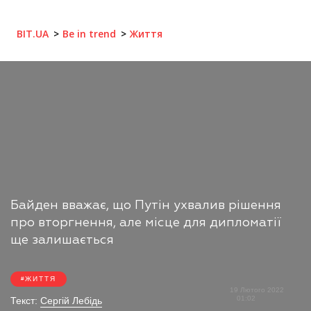
BIT.UA
Be in trend
Життя
Байден вважає, що Путін ухвалив рішення
про вторгнення, але місце для дипломатії
ще залишається
ЖИТТЯ
19 Лютого 2022
01:02
Текст:
Сергій Лебідь