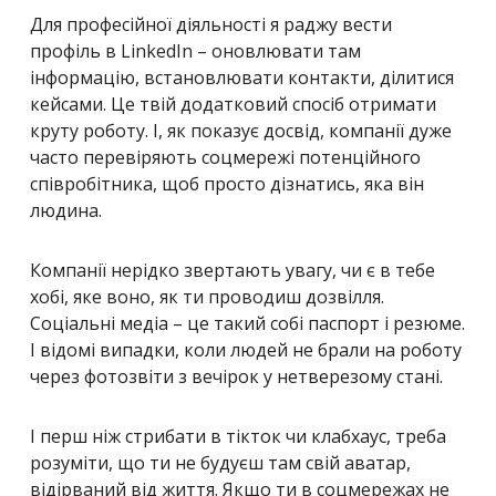
Для професійної діяльності я раджу вести
профіль в LinkedIn – оновлювати там
інформацію, встановлювати контакти, ділитися
кейсами. Це твій додатковий спосіб отримати
круту роботу. І, як показує досвід, компанії дуже
часто перевіряють соцмережі потенційного
співробітника, щоб просто дізнатись, яка він
людина.
Компанії нерідко звертають увагу, чи є в тебе
хобі, яке воно, як ти проводиш дозвілля.
Соціальні медіа – це такий собі паспорт і резюме.
І відомі випадки, коли людей не брали на роботу
через фотозвіти з вечірок у нетверезому стані.
І перш ніж стрибати в тікток чи клабхаус, треба
розуміти, що ти не будуєш там свій аватар,
відірваний від життя. Якщо ти в соцмережах не