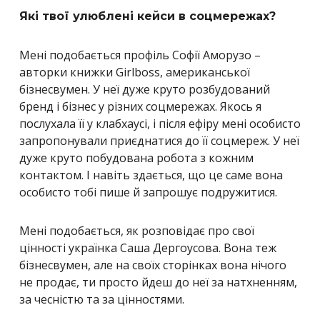
Які твої улюблені кейси в соцмережах?
Мені подобається профіль Софії Аморузо –
авторки книжки Girlboss, американської
бізнесвумен. У неї дуже круто розбудований
бренд і бізнес у різних соцмережах. Якось я
послухала її у клабхаусі, і після ефіру мені особисто
запропонували приєднатися до її соцмереж.
У неї
дуже круто побудована робота з кожним
контактом. І навіть здається, що це саме вона
особисто тобі пише й запрошує подружитися.
Мені подобається, як розповідає про свої
цінності українка Саша Дергоусова. Вона теж
бізнесвумен, але на своїх сторінках вона нічого
не продає, ти просто йдеш до неї за натхненням,
за чесністю та за цінностями.