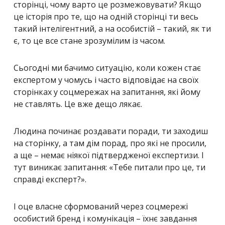
сторінці, чому варто це розмежовувати? Якщо
це історія про те, що на одній сторінці ти весь
такий інтелігентний, а на особистій – такий, як ти
є, то це все стане зрозумілим із часом.
Сьогодні ми бачимо ситуацію, коли кожен стає
експертом у чомусь і часто відповідає на своїх
сторінках у соцмережах на запитання, які йому
не ставлять. Це вже дещо лякає.
Людина починає роздавати поради, ти заходиш
на сторінку, а там дім порад, про які не просили,
а ще – немає ніякої підтвердженої експертизи. І
тут виникає запитання: «Тебе питали про це, ти
справді експерт?».
І оце власне сформований через соцмережі
особистий бренд і комунікація – їхнє завдання