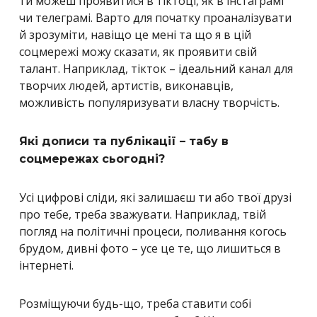
ти можеш проявитися в тіктоці, як в інстаграмі
чи телеграмі. Варто для початку проаналізувати
й зрозуміти, навіщо це мені та що я в цій
соцмережі можу сказати, як проявити свій
талант. Наприклад, тікток – ідеальний канал для
творчих людей, артистів, виконавців,
можливість популяризувати власну творчість.
Які дописи та публікації – табу в
соцмережах сьогодні?
Усі цифрові сліди, які залишаєш ти або твої друзі
про тебе, треба зважувати. Наприклад, твій
погляд на політичні процеси, поливання когось
брудом, дивні фото – усе це те, що лишиться в
інтернеті.
Розміщуючи будь-що, треба ставити собі