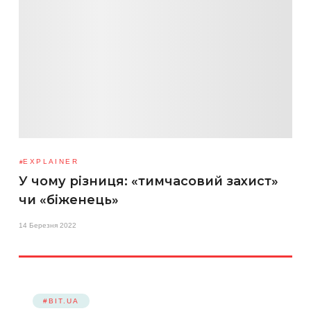
EXPLAINER
У чому різниця: «тимчасовий захист»
чи «біженець»
14 Березня 2022
#BIT.UA