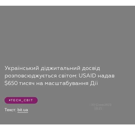
Український діджитальний досвід
розповсюджується світом: USAID надав
$650 тисяч на масштабування Дії
TECH_СВІТ
20 Січня 2023
16:21
Текст:
bit.ua