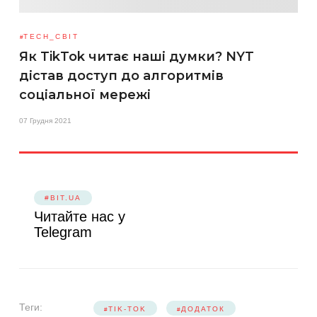
TECH_СВІТ
Як TikTok читає наші думки? NYT
дістав доступ до алгоритмів
соціальної мережі
07 Грудня 2021
#BIT.UA
Читайте нас у
Telegram
Теги:
TIK-TOK
ДОДАТОК