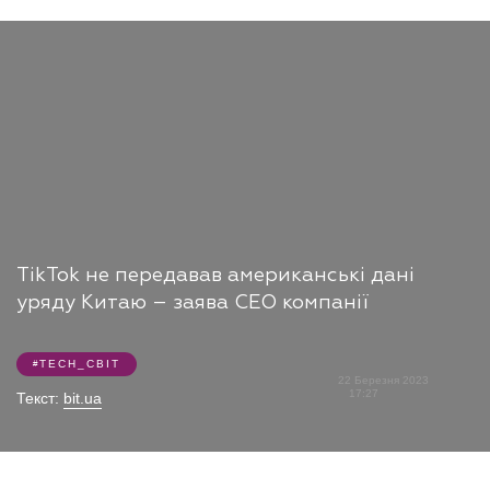
TikTok не передавав американські дані
уряду Китаю – заява CEO компанії
TECH_СВІТ
22 Березня 2023
17:27
Текст:
bit.ua