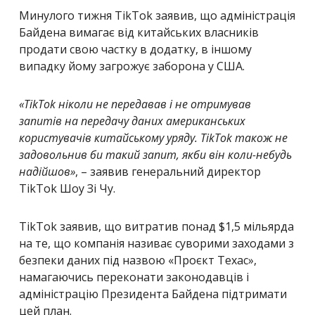
Минулого тижня TikTok заявив, що адміністрація
Байдена вимагає від китайських власників
продати свою частку в додатку, в іншому
випадку йому загрожує заборона у США.
«
TikTok ніколи не передавав і не отримував
запитів на передачу даних американських
користувачів китайському уряду. TikTok також не
задовольнив би такий запит, якби він коли-небудь
надійшов
»
, – заявив генеральний директор
TikTok Шоу Зі Чу.
TikTok заявив, що витратив понад $1,5 мільярда
на те, що компанія називає суворими заходами з
безпеки даних під назвою
«
Проєкт Техас
»
,
намагаючись переконати законодавців і
адміністрацію Президента Байдена підтримати
цей план.