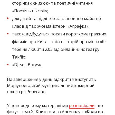
сторінках книжок» та поетичні читання
«Поезія в пікселі»;
для дітей та підлітків заплановано майстер-
клас від творчої майстерні «Аґрафка»;
також відбудуться покази короткометражних
фільмів про Київ — шість історій про місто «Як
тебе не любити 2.0» від онлайн-кінотеатру
Takflix;
«DJ-set. Borys».
На завершення у день відкриття виступить
Маріупольський муніципальний камерний
оркестр «Ренесанс».
У попередньому матеріалі ми
розповідали
, що
фокус-тема ХІ Книжкового Арсеналу – «Коли все