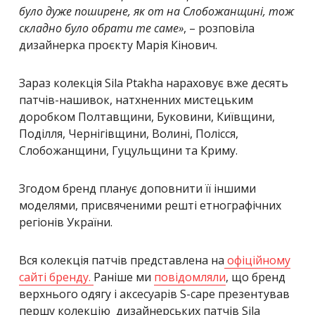
було дуже поширене, як от на Слобожанщині, тож
складно було обрати те саме»
, – розповіла
дизайнерка проєкту Марія Кінович.
Зараз колекція Sila Ptakha нараховує вже десять
патчів-нашивок, натхненних мистецьким
доробком Полтавщини, Буковини, Київщини,
Поділля, Чернігівщини, Волині, Полісся,
Слобожанщини, Гуцульщини та Криму.
Згодом бренд планує доповнити її іншими
моделями, присвяченими решті етнографічних
регіонів України.
Вся колекція патчів представлена на
офіційному
сайті бренду.
Раніше ми
повідомляли
, що бренд
верхнього одягу і аксесуарів S-cape презентував
першу колекцію дизайнерських патчів Sila