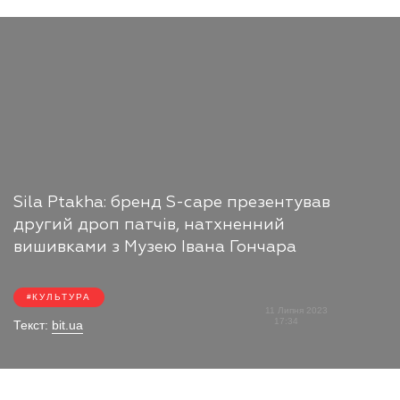
Sila Ptakha: бренд S-cape презентував
другий дроп патчів, натхненний
вишивками з Музею Івана Гончара
КУЛЬТУРА
11 Липня 2023
17:34
Текст:
bit.ua