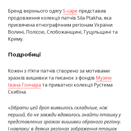
Бренд верхнього одягу
S-cape
представив
продовження колекції патчів Sila Ptakha, яка
присвячена етнографічним регіонам України:
Волині, Поліссю, Слобожанщині, Гуцульщині та
Криму.
Подробиці
Кожен з п’яти патчів створено за мотивами
зразків вишивки та писанок з фондів
Музею
Івана Гончара
та приватної колекції Рустема
Скибіна.
«
Зібрати цей дроп виявилось складніше, ніж
перший, бо не завжди вдавалось знайти пташку у
представлених зразках вишивки обраного регіону.
І навпаки: в деяких регіонах зображення пташок