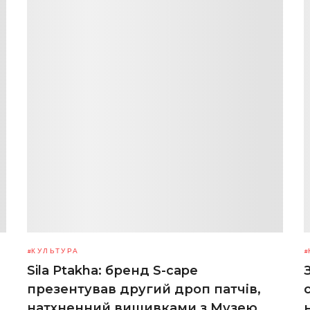
КУЛЬТУРА
Sila Ptakha: бренд S-cape
презентував другий дроп патчів,
натхненний вишивками з Музею