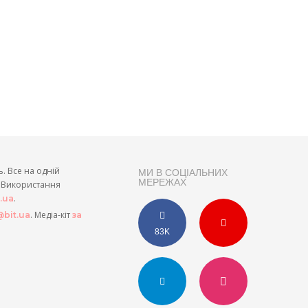
ь. Все на одній
МИ В СОЦІАЛЬНИХ
МЕРЕЖАХ
и. Використання
.
t.ua
. Медіа-кіт
bit.ua
за
83K