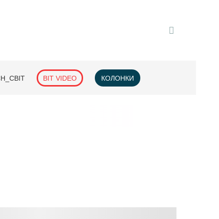
H_СВІТ
BIT VIDEO
КОЛОНКИ