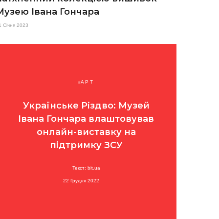
Музею Івана Гончара
1 Січня 2023
АРТ
Українське Різдво: Музей
Івана Гончара влаштовував
онлайн-виставку на
підтримку ЗСУ
Текст: bit.ua
22 Грудня 2022