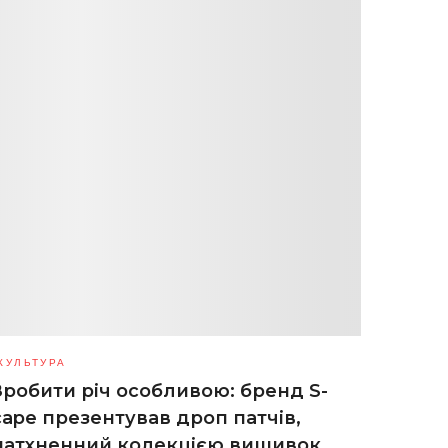
КУЛЬТУРА
Зробити річ особливою: бренд S-
cape презентував дроп патчів,
натхненний колекцією вишивок