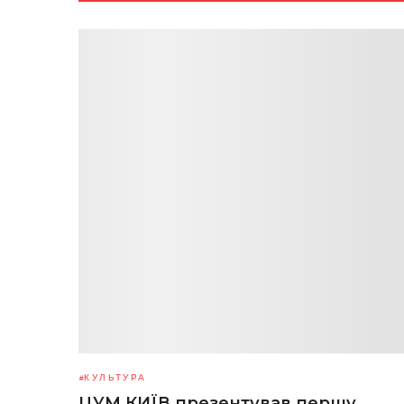
КУЛЬТУРА
ЦУМ КИЇВ презентував першу