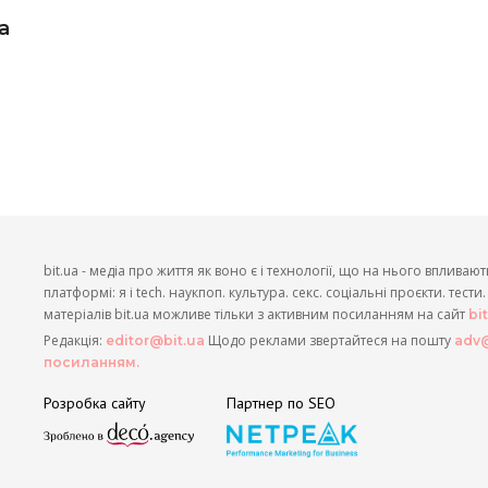
а
bit.ua - медіа про життя як воно є і технології, що на нього впливают
платформі: я і tech. наукпоп. культура. секс. соціальні проєкти. тест
матеріалів bit.ua можливе тільки з активним посиланням на сайт
bi
Редакція:
Щодо реклами звертайтеся на пошту
editor@bit.ua
adv@
посиланням.
Розробка сайту
Партнер по SEO