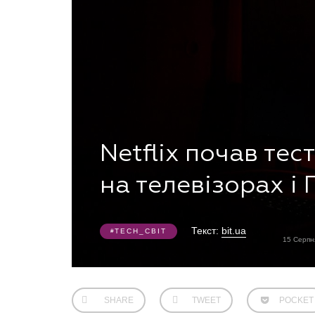
Netflix почав тес
на телевізорах і 
Текст:
bit.ua
TECH_СВІТ
15 Серпн
SHARE
TWEET
POCKET