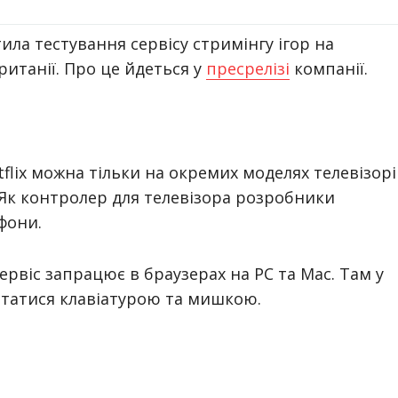
стила тестування сервісу стримінгу ігор на
Британії. Про це йдеться у
пресрелізі
компанії.
flix можна тільки на окремих моделях телевізорі
 Як контролер для телевізора розробники
фони.
рвіс запрацює в браузерах на PC та Mac. Там у
статися клавіатурою та мишкою.