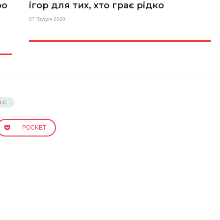
ро
ігор для тих, хто грає рідко
07 Грудня 2020
ІС
POCKET