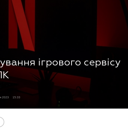
тування ігрового сервісу
ПК
я 2023
15:33