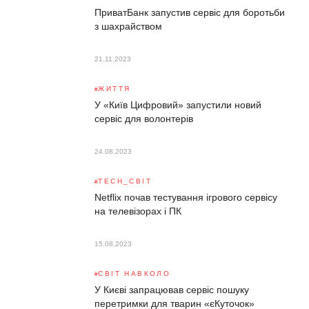
ПриватБанк запустив сервіс для боротьби
з шахрайством
21.11.2023
ЖИТТЯ
У «Київ Цифровий» запустили новий
сервіс для волонтерів
24.08.2023
TECH_СВІТ
Netflix почав тестування ігрового сервісу
на телевізорах і ПК
15.08.2023
СВІТ НАВКОЛО
У Києві запрацював сервіс пошуку
перетримки для тварин «єКуточок»