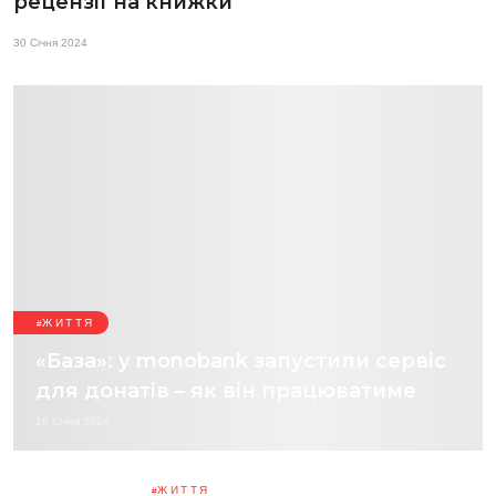
рецензії на книжки
30 Січня 2024
ЖИТТЯ
«База»: у monobank запустили сервіс
для донатів – як він працюватиме
16 Січня 2024
ЖИТТЯ