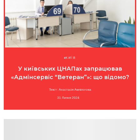
КИЇВ
У київських ЦНАПах запрацював
«Адмінсервіс “Ветеран”»: що відомо?
Текст: Анастасія Ампілогова
31 Липня 2024