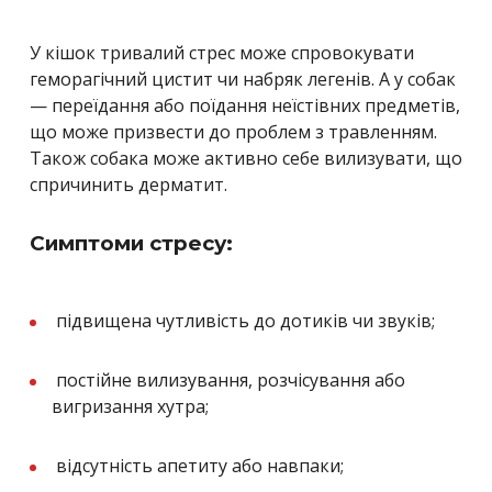
У кішок тривалий стрес може спровокувати
геморагічний цистит чи набряк легенів. А у собак
— переїдання або поїдання неїстівних предметів,
що може призвести до проблем з травленням.
Також собака може активно себе вилизувати, що
спричинить дерматит.
Симптоми стресу:
підвищена чутливість до дотиків чи звуків;
постійне вилизування, розчісування або
вигризання хутра;
відсутність апетиту або навпаки;