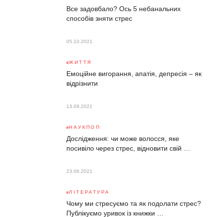
Все задовбало? Ось 5 небанальних
способів зняти стрес
05.10.2021
ЖИТТЯ
Емоційне вигорання, апатія, депресія – як
відрізнити
13.09.2021
НАУКПОП
Дослідження: чи може волосся, яке
посивіло через стрес, відновити свій …
23.06.2021
ЛІТЕРАТУРА
Чому ми стресуємо та як подолати стрес?
Публікуємо уривок із книжки …