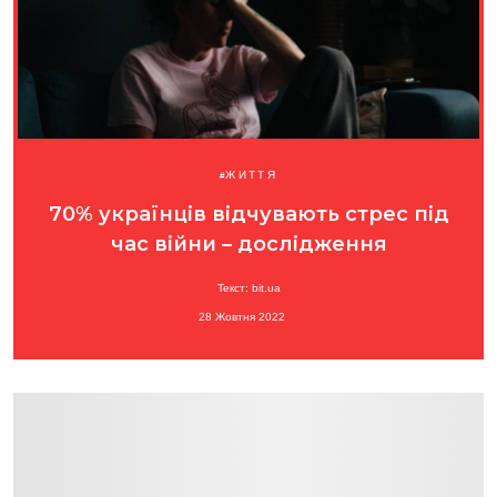
ЖИТТЯ
70% українців відчувають стрес під
час війни – дослідження
Текст: bit.ua
28 Жовтня 2022