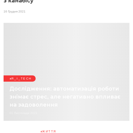
з канабісу
16 Грудня 2021
Я_І_TECH
Дослідження: автоматизація роботи
знімає стрес, але негативно впливає
на задоволення
01 Листопада 2021
ЖИТТЯ