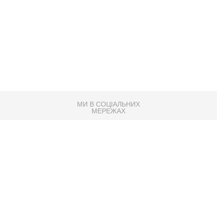
МИ В СОЦІАЛЬНИХ
МЕРЕЖАХ
83K
Розробка сайту
Партнер по SEO