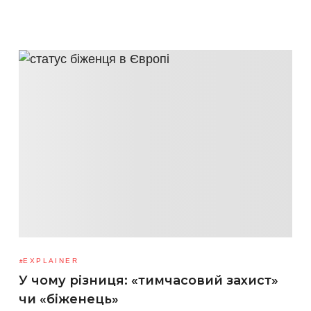
EXPLAINER
У чому різниця: «тимчасовий захист»
чи «біженець»