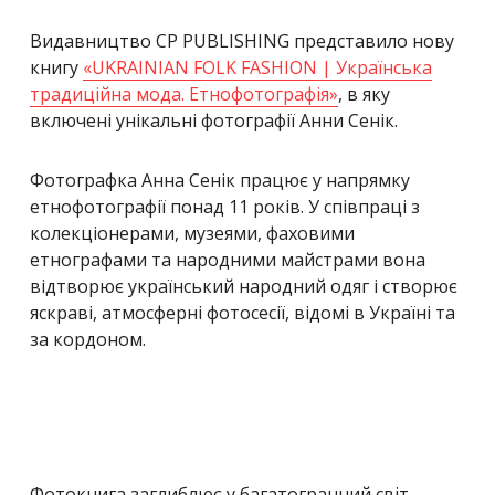
Видавництво CP PUBLISHING представило нову
книгу
«UKRAINIAN FOLK FASHION | Українська
традиційна мода. Етнофотографія»
, в яку
включені унікальні фотографії Анни Сенік.
Фотографка Анна Сенік працює у напрямку
етнофотографії понад 11 років.
У співпраці з
колекціонерами, музеями, фаховими
етнографами та народними майстрами вона
відтворює український народний одяг і створює
яскраві, атмосферні фотосесії, відомі в Україні та
за кордоном.
Фотокнига заглиблює у багатогранний світ