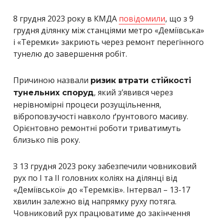
8 грудня 2023 року в КМДА
повідомили
, що з 9
грудня ділянку між станціями метро «Деміївська»
і «Теремки» закриють через ремонт перегінного
тунелю до завершення робіт.
Причиною назвали
ризик втрати стійкості
, який зʼявився через
тунельних споруд
нерівномірні процеси розущільнення,
віброповзучості навколо ґрунтового масиву.
Орієнтовно ремонтні роботи триватимуть
близько пів року.
З 13 грудня 2023 року забезпечили човниковий
рух по I та II головних коліях на ділянці від
«Деміївської» до «Теремків». Інтервал – 13-17
хвилин залежно від напрямку руху потяга.
Човниковий рух працюватиме до закінчення