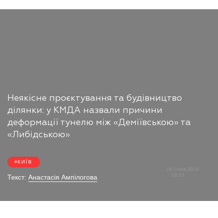
Неякісне проєктування та будівництво
ділянки: у КМДА назвали причини
деформації тунелю між «Деміївською» та
«Либідською»
КИЇВ
24 Січня 2024
18:23
Текст:
Анастасія Ампілогова