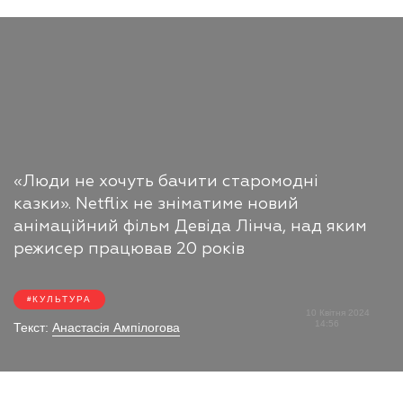
«Люди не хочуть бачити старомодні
казки». Netflix не зніматиме новий
анімаційний фільм Девіда Лінча, над яким
режисер працював 20 років
КУЛЬТУРА
10 Квітня 2024
14:56
Текст:
Анастасія Ампілогова