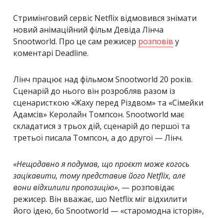
Стримінговий сервіс Netflix відмовився знімати
новий анімаційний фільм Девіда Лінча
Snootworld. Про це сам режисер
розповів
у
коментарі Deadline.
Лінч працює над фільмом Snootworld 20 років.
Сценарій до нього він розробляв разом із
сценаристкою «Жаху перед Різдвом» та «Сімейки
Адамсів» Керолайн Томпсон. Snootworld має
складатися з трьох дій, сценарій до першої та
третьої писала Томпсон, а до другої — Лінч.
«Нещодавно я подумав, що проєкт може когось
зацікавити, тому представив його Netflix, але
вони відхилили пропозицію»
, — розповідає
режисер. Він вважає, шо Netflix міг відхилити
його ідею, бо Snootworld — «старомодна історія»,