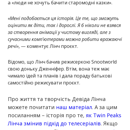
а «люди не хочуть бачити старомодні казки».
«Мені подобається ця історія. Це те, що зможуть
оцінити як діти, так і дорослі. Я б ніколи не взявся
за створення анімації у чистому вигляді, але з
сучасними компʼютерами можна робити вражаючі
речі»
, — коментує Лінч проєкт.
Відомо, що Лінч бачив режисеркою Snootworld
свою доньку Дженніфер. Втім, вона теж має
чимало ідей та планів і дала пораду батькові
самостійно режисувати проєкт.
Про життя та творчість Девіда Лінча
можете почитати
наш матеріал
. А за цим
посиланням – історія про те,
як Twin Peaks
Лінча змінив підхід до телесеріалів
. Якщо