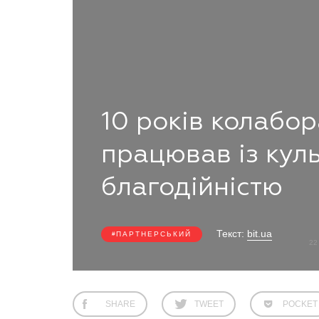
10 років колабор
працював із кул
благодійністю
Текст:
bit.ua
ПАРТНЕРСЬКИЙ
22
SHARE
TWEET
POCKET