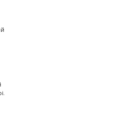
ий
й
і.