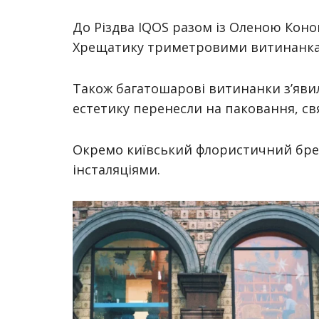
До Різдва IQOS разом із Оленою Кон
Хрещатику триметровими витинанка
Також багатошарові витинанки з’яви
естетику перенесли на паковання, свя
Окремо київський флористичний бре
інсталяціями.