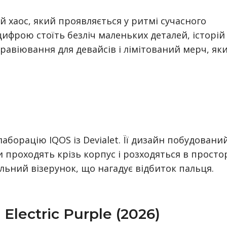
й хаос, який проявляється у ритмі сучасного
цифрою стоїть безліч маленьких деталей, історій
гравіювання для девайсів і лімітований мерч, як
аборацію IQOS із Devialet. Її дизайн побудовани
би проходять крізь корпус і розходяться в простор
льний візерунок, що нагадує відбиток пальця.
lectric Purple (2026)