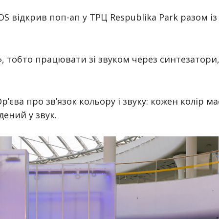
OS відкрив поп-ап у ТРЦ Respublika Park разом із
», тобто працювати зі звуком через синтезатори
’єва про зв’язок кольору і звуку: кожен колір ма
дений у звук.