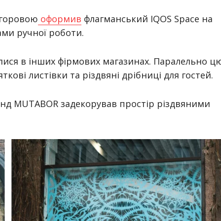
огоровою
оформив
флагманський IQOS Space на
ми ручної роботи.
лися в інших фірмових магазинах. Паралельно ц
ткові листівки та різдвяні дрібниці для гостей.
нд MUTABOR задекорував простір різдвяними