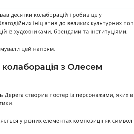
ував десятки колаборацій і робив це у
лагодійних ініціатив до великих культурних поп
кцій із художниками, брендами та інституціями.
рмували цей напрям.
і: колаборація з Олесем
сь Дерега створив постер із персонажами, яких в
тики.
ляється у різних елементах композиції як символ 