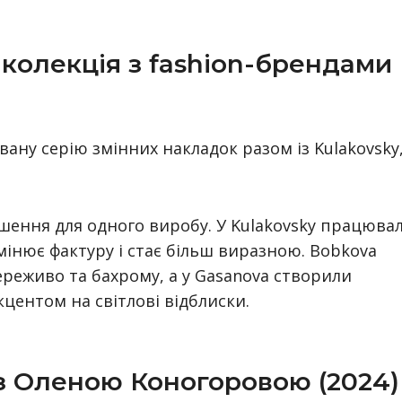
 колекція з fashion-брендами
вану серію змінних накладок разом із Kulakovsky
шення для одного виробу. У Kulakovsky працюва
мінює фактуру і стає більш виразною. Bobkova
реживо та бахрому, а у Gasanova створили
центом на світлові відблиски.
 з Оленою Коногоровою (2024)