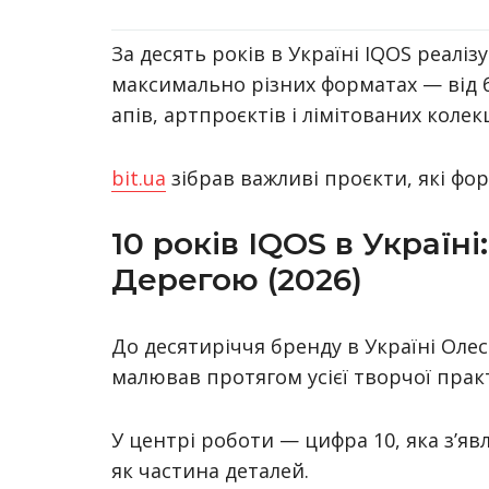
За десять років в Україні IQOS реаліз
максимально різних форматах — від б
апів, артпроєктів і лімітованих коле
bit.ua
зібрав важливі проєкти, які фо
10 років IQOS в Україн
Дерегою (2026)
До десятиріччя бренду в Україні Оле
малював протягом усієї творчої прак
У центрі роботи — цифра 10, яка з’яв
як частина деталей.